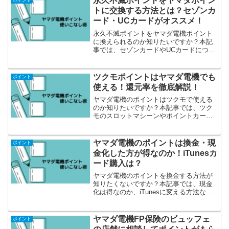
永久不滅ポイントをヤマダポイン
ポイント
トに交換する方法とは？セゾンカ
ード・UCカードがオススメ！
永久不滅ポイントをヤマダ電機ポイント
に換えられるのか知りたいですか？本記
事では、セゾンカードやUCカードについ
てご説明しています。
ツクモポイントはヤマダ電機でも
ポイント
使える！還元率を徹底解説！
ヤマダ電機のポイントはツクモで使える
のか知りたいですか？本記事では、ツク
モのスロットマシーンやポイントカー
ド、還元率などご紹介しています。
ヤマダ電機のポイントは換金・現
ポイント
金化した方が得なのか！iTunesカ
ード購入は？
ヤマダ電機のポイントを換金する方法が
知りたくないですか？本記事では、現金
化は得なのか、iTunesに変える方法など
ご紹介しています。
ヤマダ電機FP保険のビュッフェ
ポイント