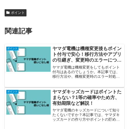
ポイント
関連記事
ヤマダ電機は機種変更後もポイン
ポイント
ト付与で安心！移行方法やアプリ
の引継ぎ、変更時のエラーについ
て
ヤマダ電機は機種変更をしてもポイント
付与はあるのでしょうか。本記事では、
移行方法や、機種変更時のエラー対処法
やスマホやガラケーのポイントの引継ぎ
方法などご説明しています。
ヤマダキッズカードはポイントた
ポイント
まらない？1等の確率やため方、
有効期限など解説！
ヤマダ電機のキッズカードについて知り
たくないですか？本記事では、ヤマダキ
ッズカードの作り方やポイントの貯め
方、景品交換や注意点などご紹介してい
ます。