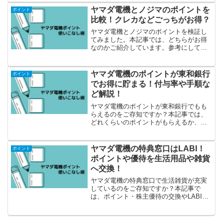
ヤマダ電機とノジマのポイントを
ポイント
比較！クレカなどごっちがお得？
ヤマダ電機とノジマのポイントを検証し
てみました。本記事では、どちらがお得
なのかご紹介しています。参考にしてく
ださい！
ヤマダ電機のポイントが東和銀行
ポイント
でお得に貯まる！付与率や手順な
ど解説！
ヤマダ電機のポイントが東和銀行でもも
らえるのをご存知ですか？本記事では、
どれくらいのポイントがもらえるか、ポ
イントが付与される手順などご紹介して
います。
ヤマダ電機の特典窓口はLABI！
ポイント
ポイントや優待を生活用品や雑貨
へ交換！
ヤマダ電機の特典窓口で生活雑貨が充実
しているのをご存知ですか？本記事で
は、ポイント・株主優待の交換やLABIな
どをご紹介しています。