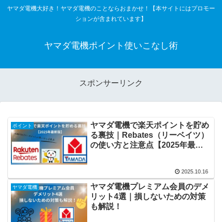
ヤマダ電機大好き！ヤマダ電機のことならおまかせ！【本サイトにはプロモー
ションが含まれています】
ヤマダ電機ポイント使いこなし術
スポンサーリンク
ヤマダ電機で楽天ポイントを貯め
ポイント
る裏技｜Rebates（リーベイツ）
の使い方と注意点【2025年最新
版】
2025.10.16
ヤマダ電機プレミアム会員のデメ
ヤマダ電機
リット4選｜損しないための対策
も解説！