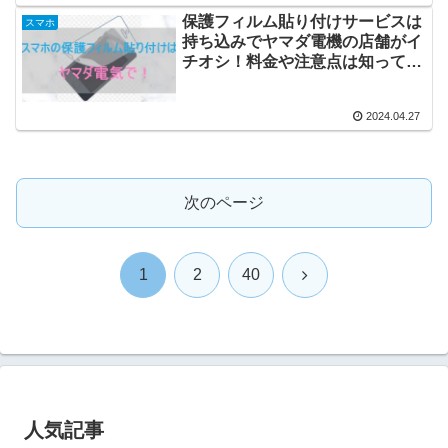
保護フィルム貼り付けサービスは
スマホ
持ち込みでヤマダ電機の店舗がイ
チオシ！料金や注意点は知ってお
きたい！
2024.04.27
次のページ
次
1
2
40
へ
人気記事