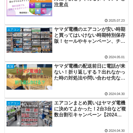
注意点
2025.07.23
ヤマダ電機のエアコンが安い時期
エアコン
と買ってはいけない時期特別保存
版！セールやキャンペーン、チラ
シを賢く使おう！
2024.05.01
ヤマダ電機の配送前日に電話が来
配送
ない！折り返しする？出れなかっ
た時の対処法や問い合わせ先など
マル秘情報！
2024.04.30
エアコンまとめ買いはヤマダ電機
エアコン
に決めてよかった！2台3台など複
数台割引キャンペーン【2024】
が爆安！
2024.04.30