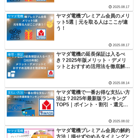
2025.08.17
ヤマダ電機プレミアム会員のメリ
ヤマダ電機
ット5選｜元を取る人はここが違
う！
2025.08.17
ヤマダ電機の延長保証は入るべ
修理・保証
き？2025年版メリット・デメリ
ットとおすすめ活用法を徹底解
説！
2025.08.14
ヤマダ電機で一番お得な支払い方
支払い方法
法は？2025年最新版ランキング
TOP5｜ポイント・割引・還元率
を徹底比較！
2025.08.02
ヤマダ電機プレミアム会員の解約
ヤマダ電機
方法｜損せずやめるタイミングと