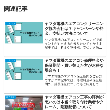
関連記事
ヤマダ電機のエアコンクリーニン
エアコン
グ協力会社は？キャンペーンや料
金、支払い方法について
ヤマダ電機のエアコンクリーニングでポ
イントがもらえるか知りたいですか？本
記事では、料金や室外機、支払い方法や
協力会社、キャンセルやキャンペーンな
どご説明しています。
ヤマダ電機のエアコン修理料金や
エアコン
保証期間・買い替えた方がお得な
場合も！
ヤマダ電機のエアコン保証期間をご存知
ですか？本記事では、修理料金や保証期
間外、延長保証についてもご紹介してい
ます。
ヤマダ電機エアコン工事の評判が
エアコン
悪いのは本当？取り付け業者やク
レーム、隠蔽配管について