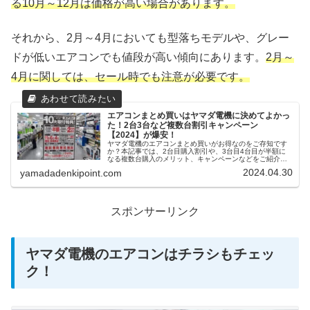
る10月～12月は価格が高い場合があります。
それから、2月～4月においても型落ちモデルや、グレー
ドが低いエアコンでも値段が高い傾向にあります。
2月～
4月に関しては、セール時でも注意が必要です。
エアコンまとめ買いはヤマダ電機に決めてよかっ
た！2台3台など複数台割引キャンペーン
【2024】が爆安！
ヤマダ電機のエアコンまとめ買いがお得なのをご存知です
か？本記事では、2台目購入割引や、3台目4台目が半額に
なる複数台購入のメリット、キャンペーンなどをご紹介し
ています。エアコンセールの情報は、常にチラシをチェッ
2024.04.30
yamadadenkipoint.com
クしておくことをおすすめします！
スポンサーリンク
ヤマダ電機のエアコンはチラシもチェッ
ク！