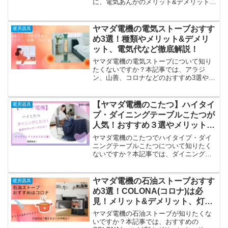
に、電気あんかのメリット&デメリットや
電気代、ゴミ分別についてもご説明して
います。電気あんかは体に悪いという噂
についても解説しています。冬場、足元
ヤマダ電機の電気ストーブおすす
暖房器具
が冷えて困っている方は必見です！
め3選！種類やメリット&デメリ
ット、電気代など徹底解説！
ヤマダ電機の電気ストーブについて知り
たくないですか？本記事では、アラジ
ン、山善、コロナなどのおすすめ3選や、
電気ストーブの種類やメリット&デメリッ
ト、電気代など徹底解説しています。電
気代を抑えて効率良く使用する方法は是
【ヤマダ電機のこたつ】ハイタイ
暖房器具
非参考にしてください。
プ・ダイニングテーブルこたつが
人気！おすすめ３選やメリット&
デメリットなどご紹介！
ヤマダ電機のこたつでハイタイプ・ダイ
ニングテーブルこたつについて知りたく
ないですか？本記事では、ダイニングこ
たつのメリット&デメリットや、通常のこ
たつとダイニングこたつの電気代の比
較、足元を暖かくする秘訣などもご紹介
ヤマダ電機の石油ストーブおすす
暖房器具
しています！食卓やテレワークに是非ど
め3選！COLONA(コロナ)は必
うぞ！
見！メリット&デメリット、灯油
代を知って後悔のない買物を！
ヤマダ電機の石油ストーブが知りたくな
いですか？本記事では、おすすめの