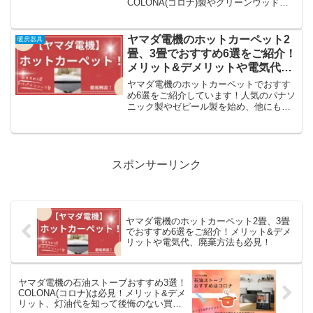
COLONA(コロナ)製やグリーンウッド
製、石油ストーブの灯油代、部屋が暖ま
るまでの時間などもご紹介しています。
石油ストーブのメリットとデメリットを
ヤマダ電機のホットカーペット2
暖房器具
知って、後悔のない買物をしてください
畳、3畳でおすすめ6選をご紹介！
ね！
メリット&デメリットや電気代、
廃棄方法も必見！
ヤマダ電機のホットカーペットでおすす
め6選をご紹介しています！人気のパナソ
ニック製やゼピール製を始め、他にも種
類が豊富に揃っています。ホットカーペ
ットのメリット&デメリットや電気代、廃
棄方法も必見ですよ！電気代節約方法を
知って快適な冬を過ごしましょう！
スポンサーリンク
ヤマダ電機のホットカーペット2畳、3畳
でおすすめ6選をご紹介！メリット&デメ
リットや電気代、廃棄方法も必見！
ヤマダ電機の石油ストーブおすすめ3選！
COLONA(コロナ)は必見！メリット&デメ
リット、灯油代を知って後悔のない買物