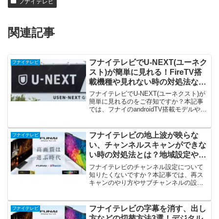
フナイテレビ
関連記事
フナイテレビでU-NEXT(ユーネク
フナイテレビ
スト)が簡単に見れる！FireTV搭
載機種や見れない時の対処法など
解説！
フナイテレビでU-NEXT(ユーネクスト)が
簡単に見れるのをご存知ですか？本記事
では、フナイのandroidTV搭載モデルや
FireTV搭載スマートテレビなどご紹介し
ています。ワンプッシュでU-NEXTへ遷移
するリモコンは必見です。見れない時の
フナイテレビの地上波が映らな
フナイテレビ
対処法、過去のキャンペーンなども併せ
い、チャンネルスキャンができな
てご覧ください！
い時の対処法とは？地域設定やサ
ブチャンネルも確認！
フナイテレビのチャンネル設定について
知りたくないですか？本記事では、再ス
キャンのやり方やサブチャンネルの設定
の仕方などご紹介しています。チャンネ
ルが変わらない、映らない場合にはチェ
ックしておきたいことがあります。「自
フナイテレビの字幕を消す、出し
フナイテレビ
動チャンネル再スキャン」も便利です
方などの切替方法3選！デジタル