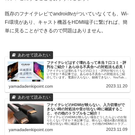
既存のフナイテレビでandroidtvがついていなくても、Wi-
Fi環境があり、キャスト機器をHDMI端子に繋げれば、簡
単に見ることができるので問題はありません。
フナイテレビはすぐ壊れるって本当？口コミ・評
判をご紹介！あらゆる不具合への対処法も必見！
フナイテレビは壊れる？などの口コミ・評判が知りたくな
いですか？本記事では、あらゆる不具合への対処法もご紹
介しています。電源が入らない、録画できない、YouTube
が見れない、音が出ないなども簡単に解決できる場合があ
ります。フナイテレビを買って大丈夫か迷っている方は是
2023.11.20
yamadadenkipoint.com
非参考にしてくださいね！
フナイテレビのHDMIが映らない、入力切替がで
きない時の対処法や音が出ない時に確認するこ
と、その他のトラブルをご紹介！
フナイテレビのHDMIが映らない場合どうしたらよいのか知
りたくないですか？本記事では、映らない場合4選の対処法
や音が出ない時に確認すること、その他のHDMIのトラブル
などご説明しています。修理先もご紹介していますので、
2023.11.09
yamadadenkipoint.com
対処法を試してもダメだった場合は、相談してみましょ
う！