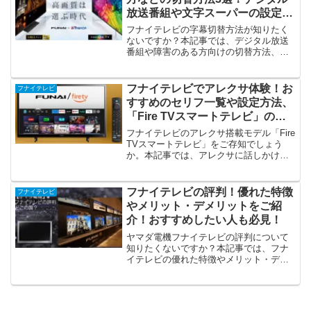
よ！
放送番組や文字スーパーの設定方
法も解説！
フナイテレビの字幕切替方法が知りたく
ないですか？本記事では、デジタル放送
番組や障害のある方向けの切替方法、文
字スーパーの設定方法など3選をご紹介し
ています。Alexaの応答を字幕で表示する
方法なども必見です！ポイントや注意点
フナイテレビでアレクサ体験！お
フナイテレビ
も併せてご覧ください！
すすめのセリフ一覧や設定方法、
「Fire TVスマートテレビ」の優
れた特徴をご紹介！
フナイテレビのアレクサ搭載モデル「Fire
TVスマートテレビ」をご存知でしょう
か。本記事では、アレクサに話しかけよ
う！おすすめセリフ一覧や設定方法、
「FUNAI Fire TVスマートテレビ」の優れ
た特徴などご紹介しています。使ってい
フナイテレビの評判！優れた特徴
フナイテレビ
くうちにアレクサに愛着が沸いてしまい
やメリット・デメリットをご紹
ますよ！
介！おすすめしたい人も必見！
ヤマダ電機フナイテレビの評判について
知りたくないですか？本記事では、フナ
イテレビの優れた特徴やメリット・デメ
リットをご紹介しています！低価格重視
で標準機能搭載のテレビをお探しの方に
とってはぴったりです！是非、参考にし
てくださいね！