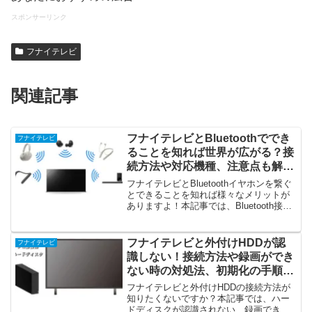
スポンサーリンク
フナイテレビ
関連記事
フナイテレビとBluetoothででき
フナイテレビ
ることを知れば世界が広がる？接
続方法や対応機種、注意点も解
説！
フナイテレビとBluetoothイヤホンを繋ぐ
とできることを知れば様々なメリットが
ありますよ！本記事では、Bluetooth接続
方法や注意点もご紹介しています。
Bluetoothとスピーカーを同時に出力でき
る機種やできない機種も必見です！今す
フナイテレビと外付けHDDが認
フナイテレビ
ぐペアリング開始！
識しない！接続方法や録画ができ
ない時の対処法、初期化の手順や
おすすめ商品なども必見！
フナイテレビと外付けHDDの接続方法が
知りたくないですか？本記事では、ハー
ドディスクが認識されない、録画できな