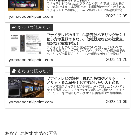
フナイテレビでAmazonプライムビデオが簡単に見れるの
をご存知ですか？本記事では、動画配信サービスが見れる
フナイテレビの機種と、FireTV搭載テレビの特徴や設定方
法などをご紹介しています。コスパがいいのに高性能な
2023.12.05
yamadadenkipoint.com
「FUNAI Fire TV搭載スマートテレビ」の魅力に迫ります。
フナイテレビのリモコン設定はペアリングから！
使い方や登録できない、他社設定などの注意点、
取説など徹底解説！
フナイテレビのリモコン設定について知りたくないです
か？本記事では、ペアリングのやり方や、赤外線通信での
ペアリングの切替方、リモコンの簡単な使い方や扱い方の
注意点、取説などご紹介しています。使いやすいと評判の
2023.11.20
yamadadenkipoint.com
良いフナイテレビのリモコン！まずは、単4電池を入れると
ころから始めましょう！
フナイテレビの評判！優れた特徴やメリット・デ
メリットをご紹介！おすすめしたい人も必見！
ヤマダ電機フナイテレビの評判について知りたくないです
か？本記事では、フナイテレビの優れた特徴やメリット・
デメリットをご紹介しています！低価格重視で標準機能搭
載のテレビをお探しの方にとってはぴったりです！是非、
参考にしてくださいね！
2023.11.09
yamadadenkipoint.com
あなたにおすすめの広告