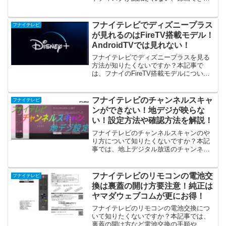
い時の対処法や、初期化の手順、おすす
め商品バッファローについてもご紹介し
ています。フナイテレビの内臓HDDが故
フナイテレビでディズニープラス
フナイテレビ
障した時の問い合わせ先も知っておくと
が見れるのはFireTV搭載モデル！
安心ですよ！
AndroidTVでは見れない！
フナイテレビでディズニープラスを見る
方法が知りたくないですか？本記事で
は、フナイのFireTV搭載モデルについて
ご紹介しています。AndroidTV搭載モデル
ではディズニープラスは見れないのでご
注意ください。フナイテレビをおすすめ
フナイテレビのチャンネルスキャ
フナイテレビ
する優れた機能もご説明しています。
ンができない！地デジが映らな
い！設定方法や確認方法を解説！
フナイテレビのチャンネルスキャンのや
り方について知りたくないですか？本記
事では、地上デジタル放送のチャンネル
設定方法や地デジが映らない場合の確認
方法もご紹介しています。転居をした時
や、地域で放送局の開局や変更があった
フナイテレビのリモコンの電池交
フナイテレビ
場合は、チャンネル設定をしてください
換は裏蓋の開け方要注意！純正は
ね！
ヤマダウェブコムが更にお得！
フナイテレビのリモコンの電池交換につ
いて知りたくないですか？本記事では、
裏蓋の開け方など電池交換の手順や、電