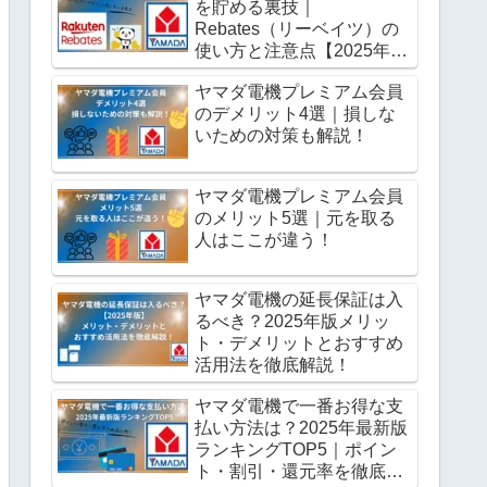
を貯める裏技｜
Rebates（リーベイツ）の
使い方と注意点【2025年最
新版】
ヤマダ電機プレミアム会員
のデメリット4選｜損しな
いための対策も解説！
ヤマダ電機プレミアム会員
のメリット5選｜元を取る
人はここが違う！
ヤマダ電機の延長保証は入
るべき？2025年版メリッ
ト・デメリットとおすすめ
活用法を徹底解説！
ヤマダ電機で一番お得な支
払い方法は？2025年最新版
ランキングTOP5｜ポイン
ト・割引・還元率を徹底比