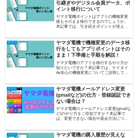
引継ぎやデジタル会員データ、ポ
イント移行について
ヤマダ電機ポイントはアプリの機種変更
後もそのまま移行できるのでしょうか。
本記事では、引き続きポイントが使える
ようにする方法をご説明しています。
ヤマダ電機で機種変更のデータ移
アプリ
行をしてもアプリポイントはその
まま！下準備と手順を解説！
ヤマダ電機のアプリを移行するやり方が
知りたいですか？本記事では、ケイタイ
de安心の機種変更についてご説明してい
ます。
ヤマダ電機メールアドレス変更
アプリ
(gmailなど)の仕方・登録認証でき
ない場合は？
ヤマダ電機のメールアドレス変更(gmailな
ど)のやり方をご存知ですか？本記事で
は、変更できない場合や退会方法につい
てご紹介しています。アプリ対応メール
アドレスや迷惑メールの確認方法、メー
ルアドレスの変更問い合わせ先など、併
ヤマダ電機の購入履歴が見えな
アプリ