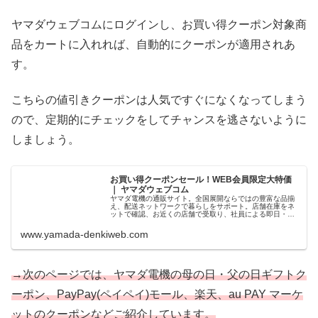
ヤマダウェブコムにログインし、お買い得クーポン対象商
品をカートに入れれば、自動的にクーポンが適用されあ
す。
こちらの値引きクーポンは人気ですぐになくなってしまう
ので、定期的にチェックをしてチャンスを逃さないように
しましょう。
お買い得クーポンセール！WEB会員限定大特価
｜ ヤマダウェブコム
ヤマダ電機の通販サイト。全国展開ならではの豊富な品揃
え、配送ネットワークで暮らしをサポート。店舗在庫をネ
ットで確認、お近くの店舗で受取り、社員による即日・翌
日お届け、プロの設置工事、安心の長期保証などのサービ
スが満載です。
www.yamada-denkiweb.com
→次のページでは、ヤマダ電機の母の日・父の日ギフトク
ーポン、PayPay(ペイペイ)モール、楽天、au PAY マーケ
ットのクーポンなどご紹介しています。