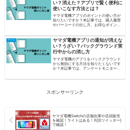
せてご覧いただけます。
い？消えた？アプリで賢く便利に
使いこなす方法とは？
ヤマダ電機アプリのポイントの使い方が
知りたいですか？本記事では、購入履歴
やバーコードの出し方、お得なポイント
の使い道、アプリの様々な機能などご紹
介しています。
ヤマダ電機アプリの通知が消えな
アプリ
い？うざい？バックグラウンド実
行中からの消し方
ヤマダ電機のアプリをバックグラウンド
から無効にする方法を知りたくないです
か？本記事では、アンケートモニター
GEO通知を消すやり方などもご説明して
います。うざいと思われている通知がな
くなるとすっきりしますよ！
スポンサーリンク
ヤマダ電機Switchの店舗在庫や店頭販売
を確認！ライトはある！X(旧ツイッター)
で確認！