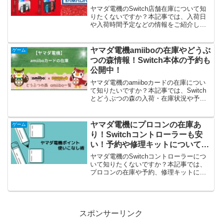
ヤマダ電機のSwitch店舗在庫について知
りたくないですか？本記事では、入荷日
や入荷時間予定などの情報をご紹介して
います。ヤマダ電機へ行くと、Switchの
予約ができます。ヤマダウェブコムでも
今では普通に買えますよ！Switchの詳細
ヤマダ電機amiiboの在庫やどうぶ
ゲーム
情報はヤマダ公式Xをご覧ください。
つの森情報！Switch本体の予約も
公開中！
ヤマダ電機のamiiboカードの在庫につい
て知りたいですか？本記事では、Switch
とどうぶつの森の入荷・在庫状況や予
約、値段、あつ森カードなどご紹介して
います。「どうぶつの森amiiboカード」
は、ニンテンドー3DS、Wii U、Switchに
ヤマダ電機にプロコンの在庫あ
ゲーム
対応していますよ！
り！Switchコントローラーも安
い！予約や修理キットについても
解説！
ヤマダ電機のSwitchコントローラーにつ
いて知りたくないですか？本記事では、
プロコンの在庫や予約、修理キットにつ
いてもご紹介しています。
スポンサーリンク