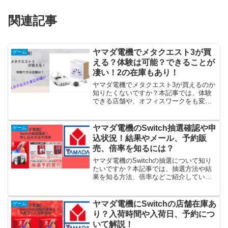
関連記事
ヤマダ電機でメタクエスト3が買
ゲーム
える？体験は可能？できることが
凄い！2の在庫もあり！
ヤマダ電機でメタクエスト3が買えるのか
知りたくないですか？本記事では、体験
できる店舗や、オフィスワークをも変え
るメタクエスト3ができることなどご紹介
しています。メガネをかけたままでも使
えるところが便利ですね！メタクエスト2
ヤマダ電機のSwitch抽選確認や申
ゲーム
との違いや口コミ・評判も必見です。メ
込状況！結果やメール、予約販
タクエスト2もまだ買えますよ！
売、倍率を知るには？
ヤマダ電機のSwitchの抽選について知り
たいですか？本記事では、抽選方法や結
果を知る方法、倍率などご紹介していま
す。抽選の確認方法はメールが届くので
そちらから可能です。予約方法も簡単で
すよ！過去にあったSwitchの抽選内容も
ヤマダ電機にSwitchの店舗在庫あ
ゲーム
気になりますよね！毎年8月頃が狙い目で
り？入荷時間や入荷日、予約につ
す。
いて解説！