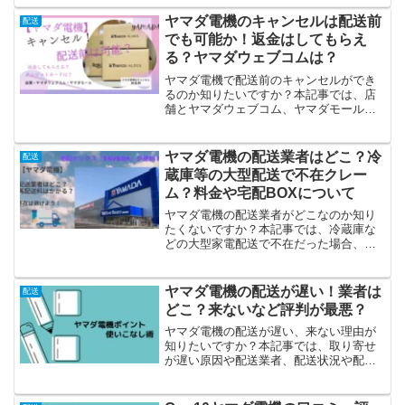
どご説明しています。
ヤマダ電機のキャンセルは配送前
配送
でも可能か！返金はしてもらえ
る？ヤマダウェブコムは？
ヤマダ電機で配送前のキャンセルができ
るのか知りたいですか？本記事では、店
舗とヤマダウェブコム、ヤマダモールの
納品前キャンセルについてや、クレジッ
トカード含む返金について、キャンセル
時の相談できる問い合わせ先などご紹介
ヤマダ電機の配送業者はどこ？冷
配送
しています。キャンセルする時は早めの
蔵庫等の大型配送で不在クレー
連絡が必要です。
ム？料金や宅配BOXについて
ヤマダ電機の配送業者がどこなのか知り
たくないですか？本記事では、冷蔵庫な
どの大型家電配送で不在だった場合、配
送料、宅配ボックス「ERYBOX」のメリ
ットについてもご紹介しています。配送
日が決まったら、なるべくその日の外出
ヤマダ電機の配送が遅い！業者は
配送
は避けて配達業者の到着を待ちましょ
どこ？来ないなど評判が最悪？
う。
ヤマダ電機の配送が遅い、来ない理由が
知りたいですか？本記事では、取り寄せ
が遅い原因や配送業者、配送状況や配送
時間などご説明しています。ヤマダウェ
ブコムについても必見です。