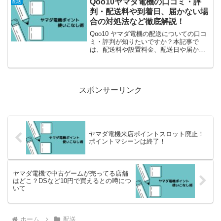
Qoo10ヤマダ電機の口コミ・評
配送
判・配送料や到着日、届かない場
合の対処法など徹底解説！
Qoo10 ヤマダ電機の配送についての口コ
ミ・評判が知りたいですか？本記事で
は、配送料や設置料金、配送日や届かな
い場合などご紹介しています。
スポンサーリンク
ヤマダ電機来店ポイントスロット廃止！
ポイントマシーンは終了！
ヤマダ電機で中古ゲームが売ってる店舗
はどこ？DSなど10円で買えるとの噂につ
いて
ホーム
配送