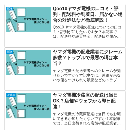
Qoo10ヤマダ電機の口コミ・評
配送
判・配送料や到着日、届かない場
合の対処法など徹底解説！
Qoo10 ヤマダ電機の配送についての口コ
ミ・評判が知りたいですか？本記事で
は、配送料や設置料金、配送日や届かな
い場合などご紹介しています。
ヤマダ電機の配送業者にクレーム
配送
多数？トラブルで最悪の噂は本
当？
ヤマダ電機の配送業者へのクレームが知
りたいですか？本記事では、連絡が来な
いや傷をつけられて最悪などのトラブル
の内容や真相についてご説明していま
す。
ヤマダ電機冷蔵庫の配送は当日
冷蔵庫
OK？店舗やウェブから即日配
達！
ヤマダ電機の冷蔵庫配送は当日でもお願
いできるか知りたくないですか？本記事
では、当日出荷される店舗や配送業者な
どご説明しています。