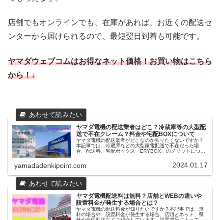
店舗でもオンラインでも、在庫があれば、お近くの配送セ
ンターから届けられるので、最短翌日到着も可能です。
ヤマダウェブコムはお得なネット価格！お買い物はこちら
から！↓
ヤマダ電機の配送業者はどこ？冷蔵庫等の大型配
送で不在クレーム？料金や宅配BOXについて
ヤマダ電機の配送業者がどこなのか知りたくないですか？
本記事では、冷蔵庫などの大型家電配送で不在だった場
合、配送料、宅配ボックス「ERYBOX」のメリットについ
てもご紹介しています。配送日が決まったら、なるべくそ
の日の外出は避けて配達業者の到着を待ちましょう。
2024.01.17
yamadadenkipoint.com
ヤマダ電機配送料は無料？店舗とWEBの違いや
設置料金が発生する場合とは？
ヤマダ電機の配送料金が知りたいですか？本記事では、無
料の場合や、設置料金が発生する場合、店頭とネット、県
外や全国配送などご紹介しています。設置場所によっては