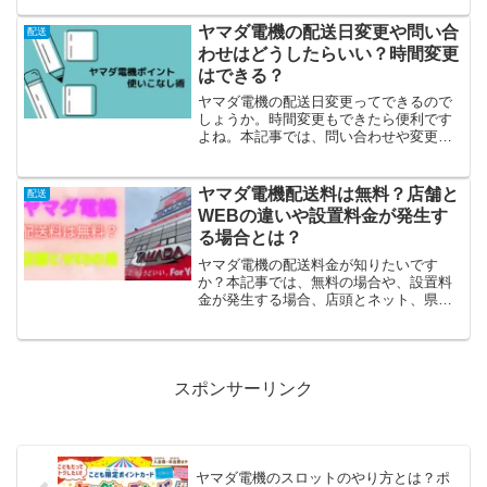
ヤマダ電機の配送日変更や問い合
配送
わせはどうしたらいい？時間変更
はできる？
ヤマダ電機の配送日変更ってできるので
しょうか。時間変更もできたら便利です
よね。本記事では、問い合わせや変更時
の店舗とWEBの相談窓口についてもご紹
介しています。
ヤマダ電機配送料は無料？店舗と
配送
WEBの違いや設置料金が発生す
る場合とは？
ヤマダ電機の配送料金が知りたいです
か？本記事では、無料の場合や、設置料
金が発生する場合、店頭とネット、県外
や全国配送などご紹介しています。設置
場所によっては有料になります。ヤマダ
電機の店舗とヤマダウェブコム、ヤマダ
モールとの違いを確認してください。
スポンサーリンク
ヤマダ電機のスロットのやり方とは？ポ