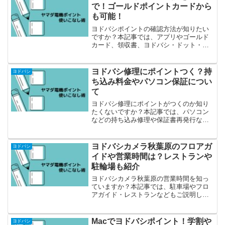
で！ゴールドポイントカードから
も可能！
ヨドバシポイントの確認方法が知りたい
ですか？本記事では、アプリやゴールド
カード、領収書、ヨドバシ・ドット・コ
ムでの確認方法をご説明していますの
で、是非参考にしてくださいね！
ヨドバシ修理にポイントつく？持
ヨドバシ
ち込み料金やパソコン保証につい
て
ヨドバシ修理にポイントがつくのか知り
たくないですか？本記事では、パソコン
などの持ち込み修理や保証書再発行など
もご紹介しています。
ヨドバシカメラ秋葉原のフロアガ
ヨドバシ
イドや営業時間は？レストランや
駐輪場も紹介
ヨドバシカメラ秋葉原の営業時間を知っ
ていますか？本記事では、駐車場やフロ
アガイド・レストランなどもご説明して
います。
Macでヨドバシポイント！学割や
ヨドバシ