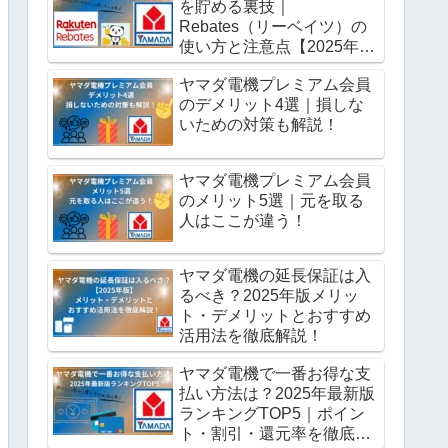
を貯める裏技｜
Rebates（リーベイツ）の
使い方と注意点【2025年最
新版】
ヤマダ電機プレミアム会員
のデメリット4選｜損しな
いための対策も解説！
ヤマダ電機プレミアム会員
のメリット5選｜元を取る
人はここが違う！
ヤマダ電機の延長保証は入
るべき？2025年版メリッ
ト・デメリットとおすすめ
活用法を徹底解説！
ヤマダ電機で一番お得な支
払い方法は？2025年最新版
ランキングTOP5｜ポイン
ト・割引・還元率を徹底比