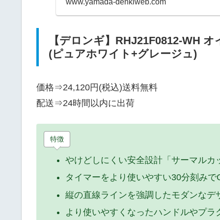
www.yamada-denkiweb.com
【デロンギ】RHJ21F0812-WH
(ピュアホワイト+グレージュ)
価格⇒24,120円(税込)送料無料
配送⇒
24時間以内に出荷
特徴
やけどしにくい安全設計「サーマルカ
タイマーをより使いやすい30分刻みでO
縦の直線ラインを強調したモダンなデ
より使いやすくなったハンドルやプラ