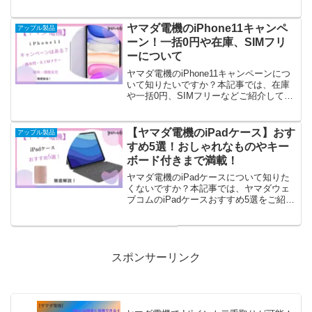
紹介しています。128GBの買取価格も高
額です。「お取り寄せ」や「好評につき
売り切れました」状態が早く解消されれ
ヤマダ電機のiPhone11キャンペ
アップル製品
ば良いですね。
ーン！一括0円や在庫、SIMフリ
ーについて
ヤマダ電機のiPhone11キャンペーンにつ
いて知りたいですか？本記事では、在庫
や一括0円、SIMフリーなどご紹介してい
ます。
【ヤマダ電機のiPadケース】おす
アップル製品
すめ5選！おしゃれなものやキー
ボード付きまで満載！
ヤマダ電機のiPadケースについて知りた
くないですか？本記事では、ヤマダウェ
ブコムのiPadケースおすすめ5選をご紹介
しています。おしゃれなものやキーボー
ド付き、Apple Pencil専用の収納スペー
ス、ペンスタンド機能付き、軽量薄型な
ど盛りだくさんです！ケースの選び方も
必見です。
スポンサーリンク