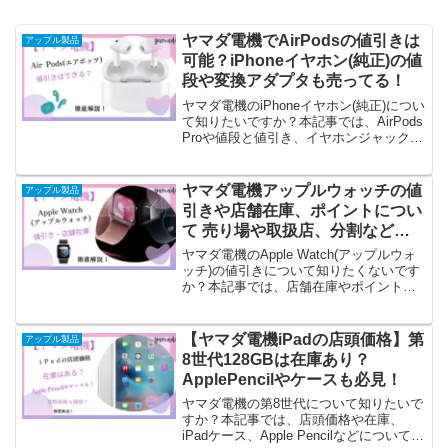
ヤマダ電機でAirPodsの値引きは
アップル製品
可能？iPhoneイヤホン(純正)の値
段や変換アダプタも売ってる！
ヤマダ電機のiPhoneイヤホン(純正)につい
て知りたいですか？本記事では、AirPods
Proや値段と値引き、イヤホンジャック
(変換)、ポイントなどご紹介しています。
AirPods(エアポッツ)の購入費にヤマダポ
イントを充てることができますよ！
ヤマダ電機アップルウォッチの値
アップル製品
引きや店舗在庫、ポイントについ
て 売り場や取扱店、分割など徹
底解説！
ヤマダ電機のApple Watch(アップルウォ
ッチ)の値引きについて知りたくないです
か？本記事では、店舗在庫やポイント、
取扱店・売り場や、バンド、分割や値引
き、ポイントなどご紹介しています。
Apple Watch(アップルウォッチ)9～7まで
【ヤマダ電機iPadの店頭価格】第
アップル製品
の在庫はまだありますよ！
8世代128GBは在庫あり？
ApplePencilやケースも必見！
ヤマダ電機の第8世代について知りたいで
すか？本記事では、店頭価格や在庫、
iPadケース、Apple Pencilなどについてご