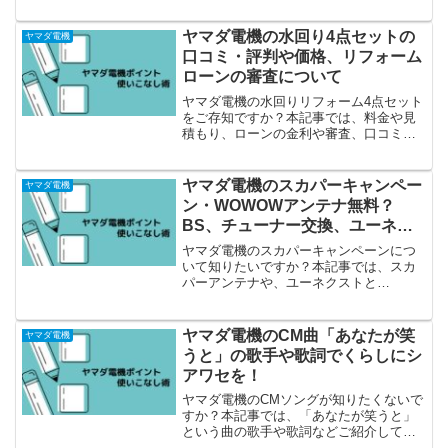
ヤマダ電機の水回り4点セットの
ヤマダ電機
口コミ・評判や価格、リフォーム
ローンの審査について
ヤマダ電機の水回りリフォーム4点セット
をご存知ですか？本記事では、料金や見
積もり、ローンの金利や審査、口コミ・
評判などご紹介しています。
ヤマダ電機のスカパーキャンペー
ヤマダ電機
ン・WOWOWアンテナ無料？
BS、チューナー交換、ユーネク
ストなど必見！
ヤマダ電機のスカパーキャンペーンにつ
いて知りたいですか？本記事では、スカ
パーアンテナや、ユーネクストと
WOWWOW契約についてご説明していま
す。
ヤマダ電機のCM曲「あなたが笑
ヤマダ電機
うと」の歌手や歌詞でくらしにシ
アワセを！
ヤマダ電機のCMソングが知りたくないで
すか？本記事では、「あなたが笑うと」
という曲の歌手や歌詞などご紹介してい
ます。