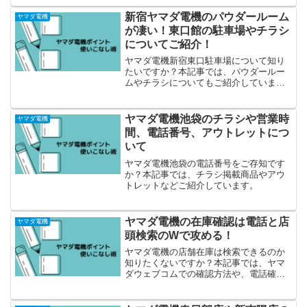
るの？」「逆に損することはない？」と
不安に思って検索している方も多いはず
新宿ヤマダ電機のパウダールーム
ヤマダ電機
です。そこで本記事では、ヤマダ電機プ
が凄い！東口館の駐車場やチラシ
レミアム会員のデメリットを4つ厳選して
についてご紹介！
解説。さらに、デメリットを理解したう
えで 損をせずに利用するためのコツ も紹
ヤマダ電機新宿東口駐車場について知り
介します。これを読めば「自分は入会す
たいですか？本記事では、パウダールー
べきか？」をスッキリ判断できますよ。
ムやチラシについてもご紹介していま
す！
ヤマダ電機池袋のチラシや営業時
ヤマダ電機
間、電話番号、アウトレットにつ
いて
ヤマダ電機池袋の電話番号をご存知です
か？本記事では、チラシ掲載商品やアウ
トレットなどご紹介しています。
ヤマダ電機の在庫確認は電話と店
ヤマダ電機
頭検索のWで攻める！
ヤマダ電機の店舗在庫は検索できるのか
知りたくないですか？本記事では、ヤマ
ダウェブコムでの確認方法や、電話確認
についてもご紹介しています。