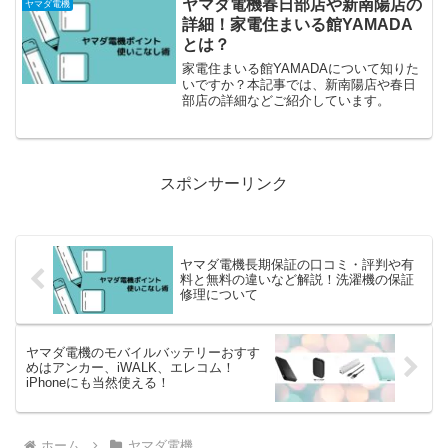
ヤマダ電機春日部店や新南陽店の
ヤマダ電機
詳細！家電住まいる館YAMADA
とは？
家電住まいる館YAMADAについて知りた
いですか？本記事では、新南陽店や春日
部店の詳細などご紹介しています。
スポンサーリンク
ヤマダ電機長期保証の口コミ・評判や有
料と無料の違いなど解説！洗濯機の保証
修理について
ヤマダ電機のモバイルバッテリーおすす
めはアンカー、iWALK、エレコム！
iPhoneにも当然使える！
ホーム
ヤマダ電機