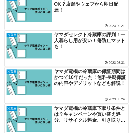
OK？店舗やウェブから即日配
達！
2023.09.21
ヤマダセレクト冷蔵庫の評判！一
冷蔵庫
人暮らし用が安い！傷防止マット
も！
2023.05.31
ヤマダ電機の冷蔵庫の保証期間は
冷蔵庫
かつて10年だった！無料長期保証
の内容やデメリットなども解説！
2023.05.24
ヤマダ電機の冷蔵庫下取り条件と
冷蔵庫
は？キャンペーンや買い替え処
分、リサイクル料金、引き取りの
みなど解説！