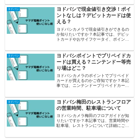
くださいね！
ヨドバシで現金値引き交渉！ポイ
ヨドバシ
ントなしは？デビットカードは使
える？
ヨドバシカメラで現金値引きができるの
か知りたいですか？本記事では、デビッ
トカードやおサイフケータイ、ポイント
についてご紹介しています。
ヨドバシポイントでプリペイドカ
ヨドバシ
ードは買える？ニンテンドー等売
り場はどこ？
ヨドバシカメラのポイントでプリペイド
カードが買えるのかご存知ですか？本記
事では、ニンテンドープリペイドカード
など、ヨドバシカメラで購入できるプリ
ペイドカードをご紹介しています。
ヨドバシ梅田のレストランフロア
ヨドバシ
の営業時間、駐車場について
ヨドバシカメラ梅田のフロアガイドが知
りたいですか？本記事では、営業時間や
駐車場、レストランについて詳細にご紹
介していますので、行く前には是非参考
にしてみてください！