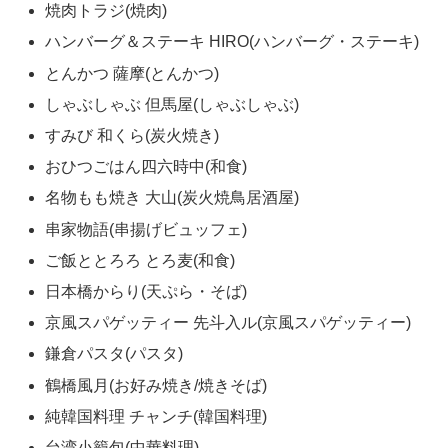
焼肉トラジ(焼肉)
ハンバーグ＆ステーキ HIRO(ハンバーグ・ステーキ)
とんかつ 薩摩(とんかつ)
しゃぶしゃぶ 但馬屋(しゃぶしゃぶ)
すみび 和くら(炭火焼き)
おひつごはん四六時中(和食)
名物もも焼き 大山(炭火焼鳥居酒屋)
串家物語(串揚げビュッフェ)
ご飯ととろろ とろ麦(和食)
日本橋からり(天ぷら・そば)
京風スパゲッティー 先斗入ル(京風スパゲッティー)
鎌倉パスタ(パスタ)
鶴橋風月(お好み焼き/焼きそば)
純韓国料理 チャンチ(韓国料理)
台湾小籠包(中華料理)