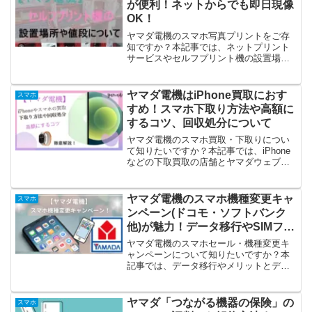
が便利！ネットからでも即日現像
OK！
ヤマダ電機のスマホ写真プリントをご存
知ですか？本記事では、ネットプリント
サービスやセルフプリント機の設置場
所、操作手順などご紹介しています。料
金や送料、支払い方法、届くまでの日数
なども必見です。注意点などと併せて参
ヤマダ電機はiPhone買取におす
スマホ
考にしていただければ幸いです。
すめ！スマホ下取り方法や高額に
するコツ、回収処分について
ヤマダ電機のスマホ買取・下取りについ
て知りたいですか？本記事では、iPhone
などの下取買取の店舗とヤマダウェブコ
ムそれぞれの手順や注意点、回収処分な
どご紹介しています。スマホの下取りを
少しでも高額にするコツも併せてご覧く
ヤマダ電機のスマホ機種変更キャ
スマホ
ださい。買取に人気の機種や買取できな
ンペーン(ドコモ・ソフトバンク
いスマホも必見です。
他)が魅力！データ移行やSIMフリ
ー、メリット＆デメリットも必
ヤマダ電機のスマホセール・機種変更キ
見！
ャンペーンについて知りたいですか？本
記事では、データ移行やメリットとデメ
リット、SIMフリースマホや一括0円など
ご紹介しています。ヤマダ電機では、あ
らゆるキャリアやメーカーのスマートフ
ヤマダ「つながる機器の保険」の
スマホ
ォン、SIMフリーが勢揃いですよ！