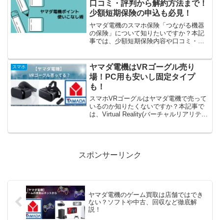
口コミ・評判から解約方法まで！
少額短期保険の申込も必見！
ヤマダ電機のスマホ保険「つながる機器
の保険」について知りたいですか？本記
事では、少額短期保険内容や口コミ・評
判、解約などご紹介しています。
ヤマダ電機はVRゴーグル売り
スマホ
場！PC用も安いし固定タイプ
も！
スマホVRゴーグルはヤマダ電機で売って
いるのか知りたくないですか？本記事で
は、Virtual Reality(バーチャルリアリテ
ィ)のPC用やスマホ固定、安いVRなどご
紹介しています。仮想の世界をまるで現
実世界のように体験できるVRは、今では
手軽にスマホからでも楽しむことができ
ますよ！
スポンサーリンク
ヤマダ電機のゲーム買取は店舗ではでき
ない？ソフトや中古、回収など徹底解
説！