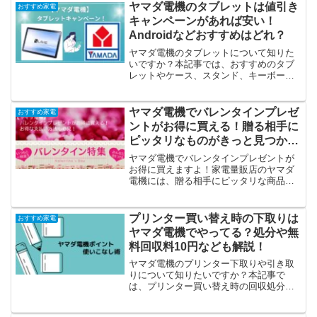
ヤマダ電機のタブレットは値引き
おすすめ家電
キャンペーンがあれば安い！
Androidなどおすすめはどれ？
ヤマダ電機のタブレットについて知りた
いですか？本記事では、おすすめのタブ
レットやケース、スタンド、キーボード
やペンなどご紹介しています。androidな
どのタブレットを買うなら、ヤマダ電機
のキャンペーン時が安くておすすめで
ヤマダ電機でバレンタインプレゼ
おすすめ家電
す！ひどいと言われていたヤマダタブレ
ントがお得に買える！贈る相手に
ットは販売終了になりましたよ！
ピッタリなものがきっと見つか
る！
ヤマダ電機でバレンタインプレゼントが
お得に買えますよ！家電量販店のヤマダ
電機には、贈る相手にピッタリな商品が
勢揃いですよ！ご存じでしたか？本記事
では、手作りチョコ派への調理器具や、
本命・義理チョコ、ゲームや時計、イヤ
プリンター買い替え時の下取りは
おすすめ家電
ホン、美容・理容家電などご紹介してい
ヤマダ電機でやってる？処分や無
ます。
料回収料10円なども解説！
ヤマダ電機のプリンター下取りや引き取
りについて知りたいですか？本記事で
は、プリンター買い替え時の回収処分や
修理をおすすめしない理由などご紹介し
ています。