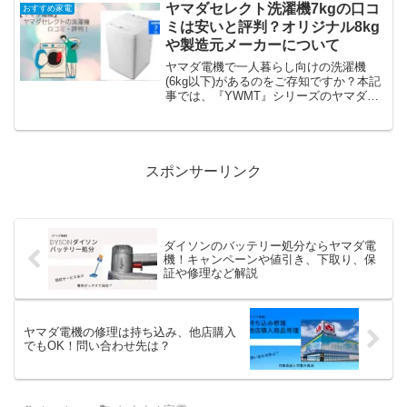
ヤマダセレクト洗濯機7kgの口コ
おすすめ家電
ミは安いと評判？オリジナル8kg
や製造元メーカーについて
ヤマダ電機で一人暮らし向けの洗濯機
(6kg以下)があるのをご存知ですか？本記
事では、『YWMT』シリーズのヤマダオ
リジナルヤマダセレクトの7kg・8kgの洗
濯機や口コミ・評判、ドラム式などご紹
介しています。シャープや日立、アイリ
スオーヤマの洗濯機も見逃せませんよ。
スポンサーリンク
ダイソンのバッテリー処分ならヤマダ電
機！キャンペーンや値引き、下取り、保
証や修理など解説
ヤマダ電機の修理は持ち込み、他店購入
でもOK！問い合わせ先は？