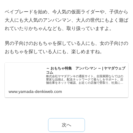
ベイブレードを始め、今人気の仮面ライダーや、子供から
大人にも大人気のアンパンマン、大人の世代にもよく遊ば
れていたりかちゃんなども、取り扱っていますよ。
男の子向けのおもちゃを探している人にも、女の子向けの
おもちゃを探している人にも、楽しめますね。
～ おもちゃ特集 アンパンマン ～ | ヤマダウェブ
コム
株式会社ヤマダデンキの通販サイト。全国展開ならではの
豊富な品揃え、配送ネットワークで暮らしをサポート。店
舗在庫をネットで確認、お近くの店舗で受取り、社員によ
る即日・翌日お届け、プロの設置工事、安心の長期保証な
どのサービスが満載です。
www.yamada-denkiweb.com
次へ