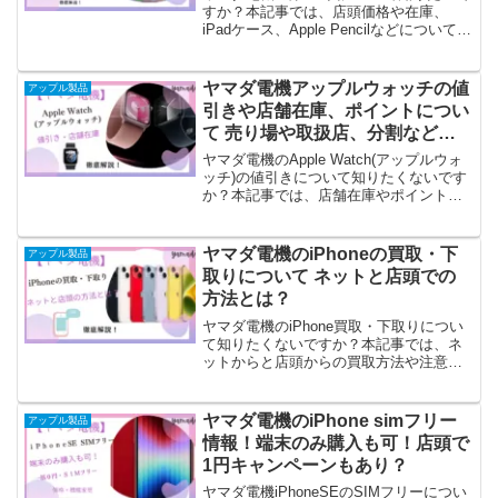
すか？本記事では、店頭価格や在庫、
iPadケース、Apple Pencilなどについてご
紹介しています。128GBの買取価格も高
額です。「お取り寄せ」や「好評につき
売り切れました」状態が早く解消されれ
ヤマダ電機アップルウォッチの値
アップル製品
ば良いですね。
引きや店舗在庫、ポイントについ
て 売り場や取扱店、分割など徹
底解説！
ヤマダ電機のApple Watch(アップルウォ
ッチ)の値引きについて知りたくないです
か？本記事では、店舗在庫やポイント、
取扱店・売り場や、バンド、分割や値引
き、ポイントなどご紹介しています。
Apple Watch(アップルウォッチ)9～7まで
ヤマダ電機のiPhoneの買取・下
アップル製品
の在庫はまだありますよ！
取りについて ネットと店頭での
方法とは？
ヤマダ電機のiPhone買取・下取りについ
て知りたくないですか？本記事では、ネ
ットからと店頭からの買取方法や注意
点、なるべく高く売るコツなどご紹介し
ています。定期的に行われる「一括0円」
や「一括1円」などのキャンペーン、auの
ヤマダ電機のiPhone simフリー
アップル製品
下取りも併せてご覧ください。
情報！端末のみ購入も可！店頭で
1円キャンペーンもあり？
ヤマダ電機iPhoneSEのSIMフリーについ