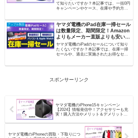
て知りたいですか？本記事では、一括0円
キャンペーンやケース、在庫や予約方法
などご紹介しています。
ヤマダ電機のiPad在庫一掃セール
アップル製品
は数量限定、期間限定！Amazon
よりもメーカー直販よりも安い？
過去のセールや無金利分割なども
ヤマダ電機のiPadのセールについて知り
必見！
たくないですか？本記事では、在庫一掃
セールや、過去に実施されたお得なセー
ルをご紹介しています。金利0円の分割払
いもできますので、常に最新iPadを気軽
に試すことができます。その他のお得な
支払い方法やチラシも併せてご覧くださ
い。
スポンサーリンク
ヤマダ電機のiPhone15キャンペーン
【2024】情報発信中！アクセサリーも充
実！購入方法やメリット＆デメリット、
お得な支払い方法、チラシなども解説！
ヤマダ電機のiPhoneの買取・下取りにつ