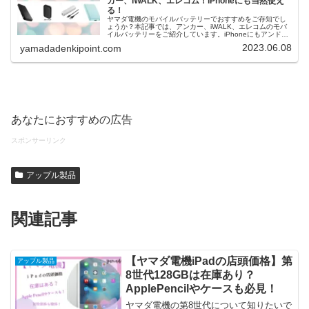
カー、iWALK、エレコム！iPhoneにも当然使え
る！
ヤマダ電機のモバイルバッテリーでおすすめをご存知でし
ょうか？本記事では、アンカー、iWALK、エレコムのモバ
イルバッテリーをご紹介しています。iPhoneにもアンドロ
イドにも使えますよ！モバイルバッテリーについてのFAQ
2023.06.08
yamadadenkipoint.com
も参考にしてくださいね！
あなたにおすすめの広告
スポンサーリンク
アップル製品
関連記事
【ヤマダ電機iPadの店頭価格】第
アップル製品
8世代128GBは在庫あり？
ApplePencilやケースも必見！
ヤマダ電機の第8世代について知りたいで