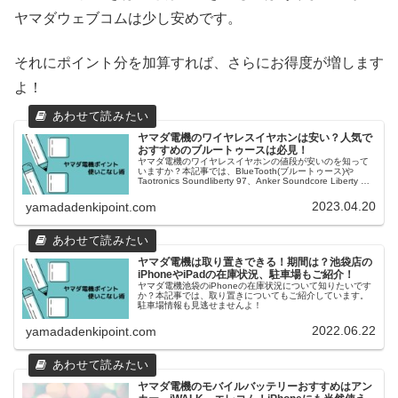
ヤマダウェブコムは少し安めです。
それにポイント分を加算すれば、さらにお得度が増します
よ！
ヤマダ電機のワイヤレスイヤホンは安い？人気で
おすすめのブルートゥースは必見！
ヤマダ電機のワイヤレスイヤホンの値段が安いのを知って
いますか？本記事では、BlueTooth(ブルートゥース)や
Taotronics Soundliberty 97、Anker Soundcore Liberty Air
2など人気でおすすめをご紹介しています。
2023.04.20
yamadadenkipoint.com
ヤマダ電機は取り置きできる！期間は？池袋店の
iPhoneやiPadの在庫状況、駐車場もご紹介！
ヤマダ電機池袋のiPhoneの在庫状況について知りたいです
か？本記事では、取り置きについてもご紹介しています。
駐車場情報も見逃せませんよ！
2022.06.22
yamadadenkipoint.com
ヤマダ電機のモバイルバッテリーおすすめはアン