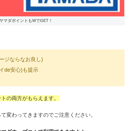
ヤマダポイントもWでGET！
ージならなお良し)
de安心)も提示
ントの両方がもらえます。
って変わってきますのでご注意ください。