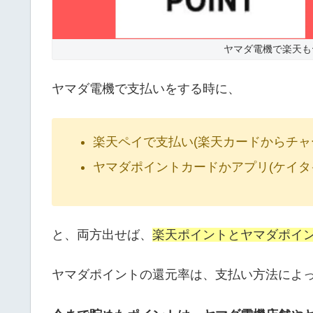
ヤマダ電機で楽天も
ヤマダ電機で支払いをする時に、
楽天ペイで支払い(楽天カードからチャ
ヤマダポイントカードかアプリ(ケイタイ
と、両方出せば、
楽天ポイントとヤマダポイ
ヤマダポイントの還元率は、支払い方法によ