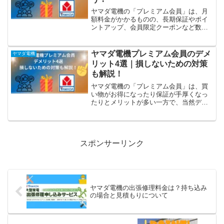
ヤマダ電機の「プレミアム会員」は、月
額料金がかかるものの、長期保証やポイ
ントアップ、会員限定クーポンなど数々
の特典が用意されています。しかし「本
当に元は取れるの？」と疑問に思う人も
多いのではないでしょうか。本記事で
ヤマダ電機プレミアム会員のデメ
ヤマダ電機
は、プレミアム会員の具体的なメリット5
リット4選｜損しないための対策
選を徹底解説するとともに、入るべき人
も解説！
とそうでない人の違いをわかりやすく紹
介します。損をせずに会員特典をフル活
ヤマダ電機の「プレミアム会員」は、買
用するための判断材料にぜひご活用くだ
い物がお得になったり保証が手厚くなっ
さい。
たりとメリットが多い一方で、当然デメ
リットも存在します。「本当に元が取れ
るの？」「逆に損することはない？」と
不安に思って検索している方も多いはず
です。そこで本記事では、ヤマダ電機プ
レミアム会員のデメリットを4つ厳選して
スポンサーリンク
解説。さらに、デメリットを理解したう
えで 損をせずに利用するためのコツ も紹
介します。これを読めば「自分は入会す
べきか？」をスッキリ判断できますよ。
ヤマダ電機の出張修理料金は？持ち込み
の場合と見積もりについて