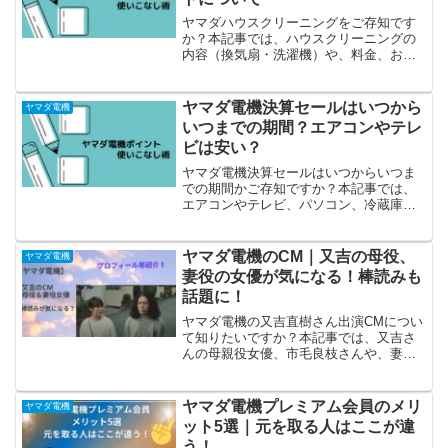
ヤマダハウスクリーニングをご存知です
か？本記事では、ハウスクリーニングの
内容（換気扇・洗濯機）や、料金、お得
な割引セットについてご紹介していま
す。
ヤマダ電機決算セールはいつから
ヤマダ電機
いつまでの期間？エアコンやテレ
ビは安い？
ヤマダ電機決算セールはいつからいつま
での期間かご存知ですか？本記事では、
エアコンやテレビ、パソコン、冷蔵庫が
安いのかご説明しています。
ヤマダ電機のCM｜又吉の母役、
ヤマダ電機
妻役の女優が気になる！棒読みも
話題に！
ヤマダ電機の又吉直樹さん出演CMについ
て知りたいですか？本記事では、又吉さ
んの母親役女優、市毛良枝さんや、妻役
の貫地谷しほりさんなどをご紹介してい
ます。ロケ地やCM曲、プロフィールも併
せてご覧ください。棒読みのセリフにつ
ヤマダ電機プレミアム会員のメリ
ヤマダ電機
いてもご参照ください。
ット5選｜元を取る人はここが違
う！