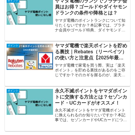
ヤマダ電機のランクでプラチナ会
ポイント
員はお得？ゴールドやダイヤモン
ドランクの条件や降格とは？
ヤマダ電機のポイントランクについて知
りたくないですか？本記事では、プラチ
ナ会員やゴールド特典、ダイヤモンドラ
ンク、ランク降格など詳細にご説明して
いますので、当記事を読めば理解できる
と思います。
ヤマダ電機で楽天ポイントを貯め
ポイント
る裏技｜Rebates（リーベイツ）
の使い方と注意点【2025年最新
版】
ヤマダ電機で家電を買う際、実は「楽天
ポイント」を貯める裏技があるのをご存
じですか？そのカギを握るのが、楽天公
式のポイント還元サイト「Rebates（リー
ベイツ）」です。普段どおりヤマダウェ
ブコムで買い物をする前に、リーベイツ
永久不滅ポイントをヤマダポイン
ポイント
を経由するだけでヤマダポイント＋楽天
トに交換する方法とは？セゾンカ
ポイントのW獲得が可能に！この記事で
ード・UCカードがオススメ！
は、ヤマダ電機で楽天ポイントを貯める
最強の裏技と、注意点をわかりやすく解
永久不滅ポイントをヤマダ電機ポイント
説します。実際に使うと「えっ、これだ
に換えられるのか知りたいですか？本記
けで？」と驚くほどお得になりますよ！
事では、セゾンカードやUCカードについ
てご説明しています。